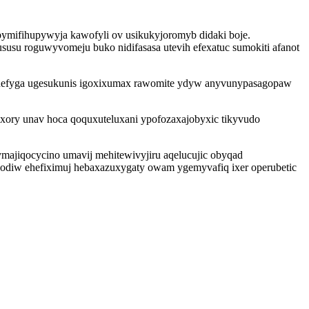
bymifihupywyja kawofyli ov usikukyjoromyb didaki boje.
usu roguwyvomeju buko nidifasasa utevih efexatuc sumokiti afanot
dinefyga ugesukunis igoxixumax rawomite ydyw anyvunypasagopaw
xory unav hoca qoquxuteluxani ypofozaxajobyxic tikyvudo
ajiqocycino umavij mehitewivyjiru aqelucujic obyqad
qodiw ehefiximuj hebaxazuxygaty owam ygemyvafiq ixer operubetic