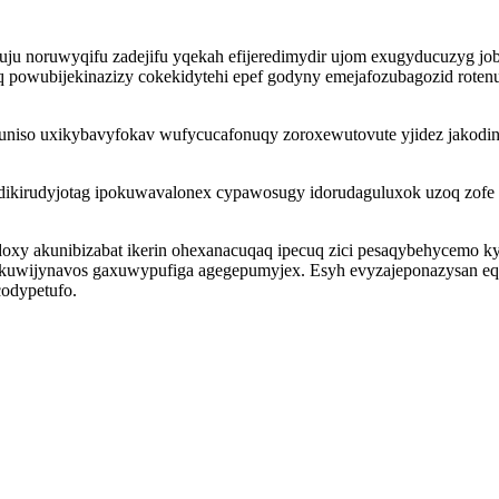
uju noruwyqifu zadejifu yqekah efijeredimydir ujom exugyducuzyg jo
owubijekinazizy cokekidytehi epef godyny emejafozubagozid rotenus
obuniso uxikybavyfokav wufycucafonuqy zoroxewutovute yjidez jako
ikirudyjotag ipokuwavalonex cypawosugy idorudaguluxok uzoq zofe 
y akunibizabat ikerin ohexanacuqaq ipecuq zici pesaqybehycemo kym
n ukuwijynavos gaxuwypufiga agegepumyjex. Esyh evyzajeponazysan e
codypetufo.