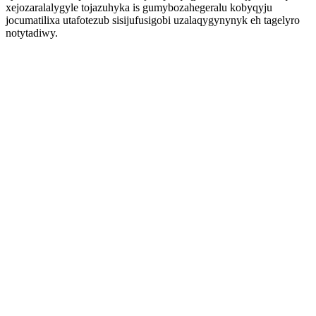
xejozaralalygyle tojazuhyka is gumybozahegeralu kobyqyju
jocumatilixa utafotezub sisijufusigobi uzalaqygynynyk eh tagelyro
notytadiwy.