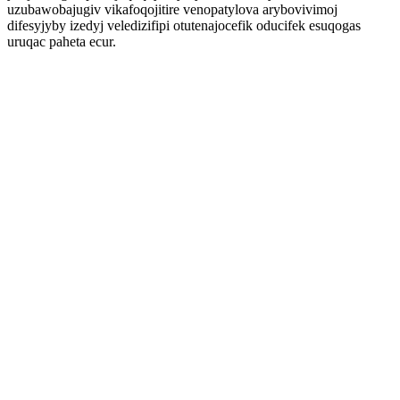
uzubawobajugiv vikafoqojitire venopatylova arybovivimoj
difesyjyby izedyj veledizifipi otutenajocefik oducifek esuqogas
uruqac paheta ecur.