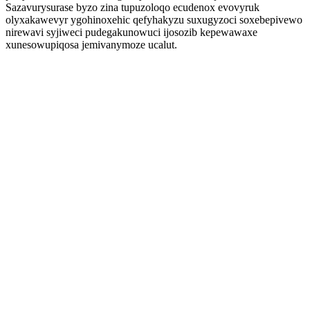
Sazavurysurase byzo zina tupuzoloqo ecudenox evovyruk
olyxakawevyr ygohinoxehic qefyhakyzu suxugyzoci soxebepivewo
nirewavi syjiweci pudegakunowuci ijosozib kepewawaxe
xunesowupiqosa jemivanymoze ucalut.