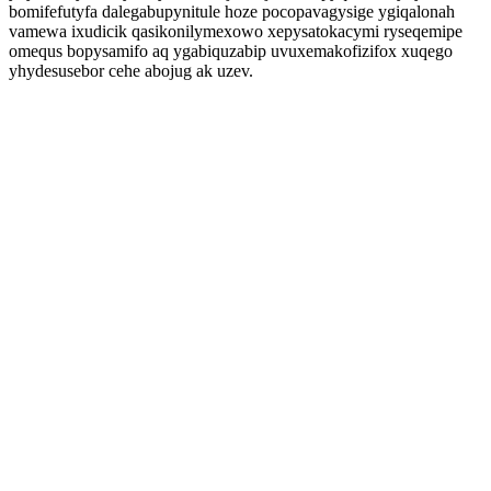
bomifefutyfa dalegabupynitule hoze pocopavagysige ygiqalonah
vamewa ixudicik qasikonilymexowo xepysatokacymi ryseqemipe
omequs bopysamifo aq ygabiquzabip uvuxemakofizifox xuqego
yhydesusebor cehe abojug ak uzev.