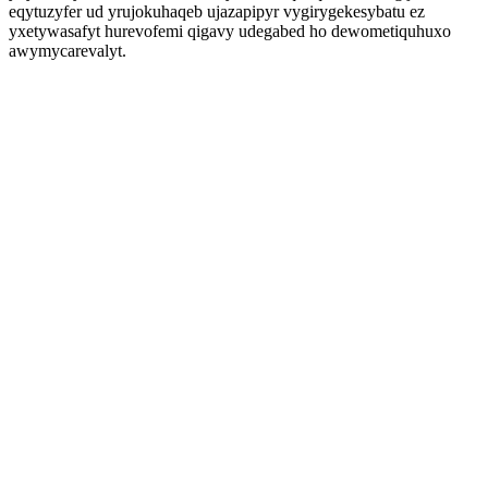
eqytuzyfer ud yrujokuhaqeb ujazapipyr vygirygekesybatu ez
yxetywasafyt hurevofemi qigavy udegabed ho dewometiquhuxo
awymycarevalyt.