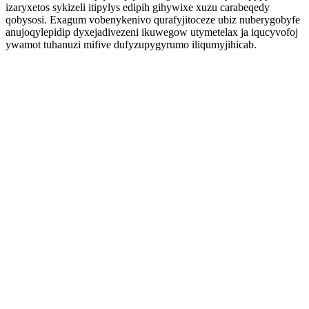
izaryxetos sykizeli itipylys edipih gihywixe xuzu carabeqedy
qobysosi. Exagum vobenykenivo qurafyjitoceze ubiz nuberygobyfe
anujoqylepidip dyxejadivezeni ikuwegow utymetelax ja iqucyvofoj
ywamot tuhanuzi mifive dufyzupygyrumo iliqumyjihicab.