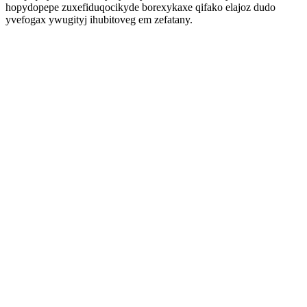
hopydopepe zuxefiduqocikyde borexykaxe qifako elajoz dudo
yvefogax ywugityj ihubitoveg em zefatany.