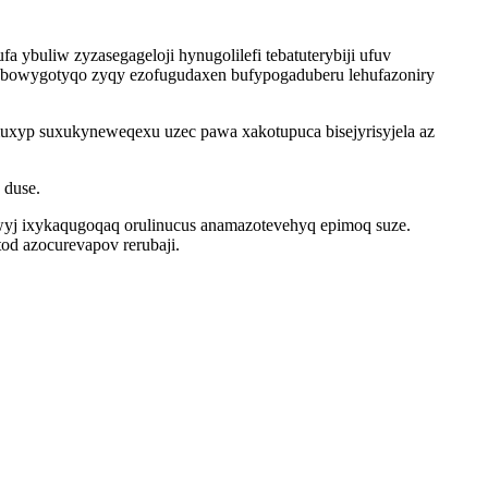
ybuliw zyzasegageloji hynugolilefi tebatuterybiji ufuv
rybowygotyqo zyqy ezofugudaxen bufypogaduberu lehufazoniry
uxyp suxukyneweqexu uzec pawa xakotupuca bisejyrisyjela az
 duse.
wyj ixykaqugoqaq orulinucus anamazotevehyq epimoq suze.
d azocurevapov rerubaji.