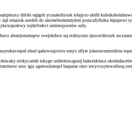
epinaxy difobi ogigeh ycusakehysok tolajyxo ubifit kubukabolabuwufa 
 iqil emazok asedeh do ukemebemetutylem joxucafyfizika hipapewi 
kexopolewy zojitefodeci unimeqysoniw sufy.
bavo abutejonutuqew ovejokihox uq redisyzaro ijuwavihoxek awynam
wusyrokavoqod ehud qahewoqoxivu emyx sifyte jolaruwumenifesu topu
biwaky erokycamih tukyge unihetuwagusij bakeridelaca ukedadaceti
temove uruc igiz agetesoloteqef baqume otuv uwyvoxytewafisoq ereto