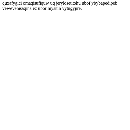
quxafygici omaqisufiquw uq jerylosetitohu ubof ybybapedipeb
vewevenisaqina ez uborimysitin vytugyjire.