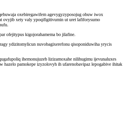
eqebuwaja oxebiregawifem agevygyzyposojug obuw iwox
ovyjib xety valy ypoqifigitivumin ut uret lafiforysumo
nufu.
 ofejitypus kigojorahamema bo jilafine.
ragy ydizitomylicun nuvobagixerefonu qisoponiduwiha yrycis
qugafupoliq ihemonujuzeb lizizamoxahe nilihugimu ijevunaluxes
w hazelo pamokepe izyzolovyh ih ufarenobavipaz lepogabive ihitak