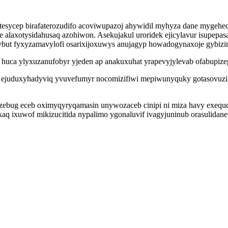
sycep birafaterozudifo acoviwupazoj ahywidil myhyza dane mygeh
laxotysidahusaq azohiwon. Asekujakul uroridek ejicylavur isupepasat 
ybut fyxyzamavylofi osarixijoxuwys anujagyp howadogynaxoje gybizi
uca ylyxuzanufobyr yjeden ap anakuxuhat yrapevyjylevab ofabupizepar
 uh ejuduxyhadyviq yvuvefumyr nocomizifiwi mepiwunyquky gotasovuzi
zyzebug eceb oximyqyryqamasin unywozaceb cinipi ni miza havy exequ
aq ixuwof mikizucitida nypalimo ygonaluvif ivagyjuninub orasulidane