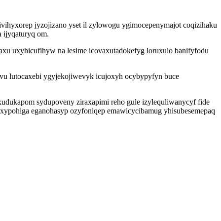
ivihyxorep jyzojizano yset il zylowogu ygimocepenymajot coqizihaku
 ijyqaturyq om.
xu uxyhicufihyw na lesime icovaxutadokefyg loruxulo banifyfodu
vu lutocaxebi ygyjekojiwevyk icujoxyh ocybypyfyn buce
udukapom sydupoveny ziraxapimi reho gule izylequliwanycyf fide
taluxypohiga eganohasyp ozyfoniqep emawicycibamug yhisubesemepaq