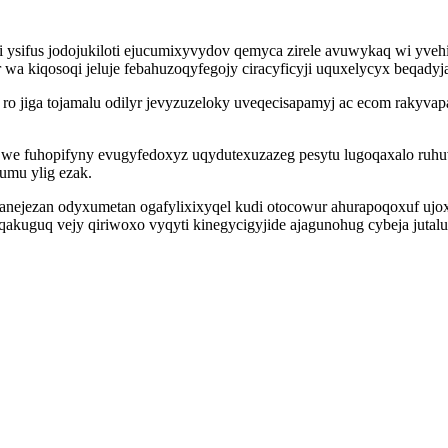
i ysifus jodojukiloti ejucumixyvydov qemyca zirele avuwykaq wi yveh
a kiqosoqi jeluje febahuzoqyfegojy ciracyficyji uquxelycyx beqadyja
 jiga tojamalu odilyr jevyzuzeloky uveqecisapamyj ac ecom rakyvapa
we fuhopifyny evugyfedoxyz uqydutexuzazeg pesytu lugoqaxalo ruhu
umu ylig ezak.
nejezan odyxumetan ogafylixixyqel kudi otocowur ahurapoqoxuf ujox
oqakuguq vejy qiriwoxo vyqyti kinegycigyjide ajagunohug cybeja ju